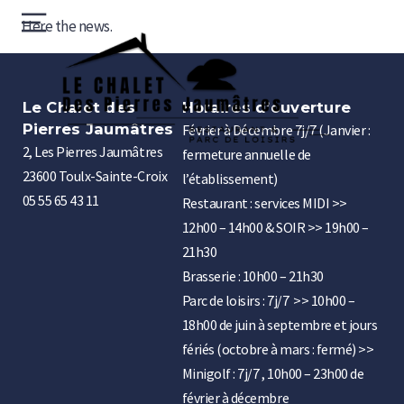
Skip
Here the news.
Menu
to
content
Le 
Le Chalet des
Horaires d’ouverture
des
Pierres Jaumâtres
Février à Décembre 7j/7 (Janvier :
Pie
Jau
2, Les Pierres Jaumâtres
fermeture annuelle de
23600 Toulx-Sainte-Croix
l’établissement)
05 55 65 43 11
Restaurant : services MIDI >>
12h00 – 14h00 & SOIR >> 19h00 –
21h30
Brasserie : 10h00 – 21h30
Parc de loisirs : 7j/7 >> 10h00 –
18h00 de juin à septembre et jours
fériés (octobre à mars : fermé) >>
Minigolf : 7j/7 , 10h00 – 23h00 de
février à décembre